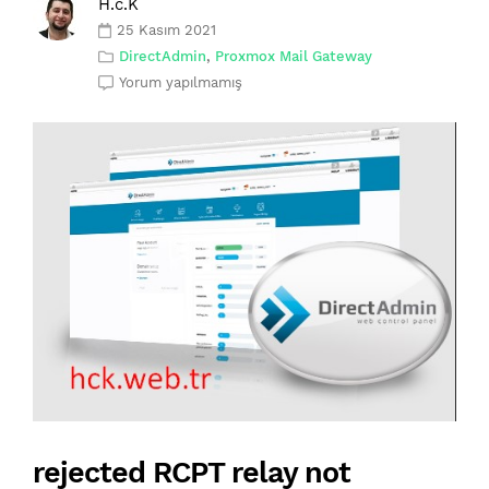
H.c.K
25 Kasım 2021
DirectAdmin
,
Proxmox Mail Gateway
Yorum yapılmamış
rejected RCPT relay not