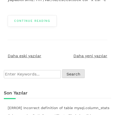
CONTINUE READING
Daha eski yazılar
Daha yeni yazılar
Yazı
gezinmesi
Son Yazılar
[ERROR] Incorrect definition of table mysql.column_stats