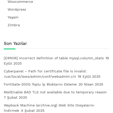
Woocommerce
Wordpress
Yaşam
Zimbra
Son Yazılar
[ERROR] Incorrect definition of table mysql.column_stats
19
Eylül 2025
Cyberpanel – Path for certificate file is invalid:
/usr/local/lsws/admin/conf/webadmin.crt
19 Eylül 2025
FortiGate-200G Toplu İp Bloklarını Ekleme
30 Nisan 2025
MailEnable BAD TLS not available due to temporary reason
7 Şubat 2025
Wayback Machine (archive.org) Web Site Dosyalarını
İndirmek
4 Şubat 2025