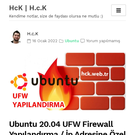
Skip
HcK | H.c.K
to
Kendime notlar, size de faydası olursa ne mutlu :)
content
H.c.K
16 Ocak 2022
Ubuntu
Yorum yapılmamış
Ubuntu 20.04 UFW Firewall
Yapılandırma / İp Adresine Özel