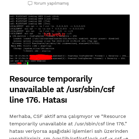
Yorum yapılmamış
Resource temporarily
unavailable at /usr/sbin/csf
line 176. Hatası
Merhaba, CSF aktif ama çalışmıyor ve “Resource
temporarily unavailable at /usr/sbin/csf line 176.”
hatası veriyorsa aşağıdaki işlemleri ssh üzerinden
yapabilirsiniz. rm /var/lib/csf/csf.lock csf -x csf -e