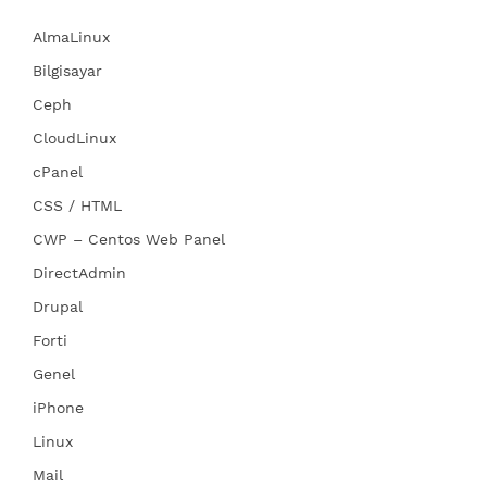
AlmaLinux
Bilgisayar
Ceph
CloudLinux
cPanel
CSS / HTML
CWP – Centos Web Panel
DirectAdmin
Drupal
Forti
Genel
iPhone
Linux
Mail