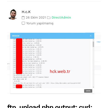
H.c.K
26 Ekim 2021
DirectAdmin
Yorum yapılmamış
ftp_upload.php output: curl: