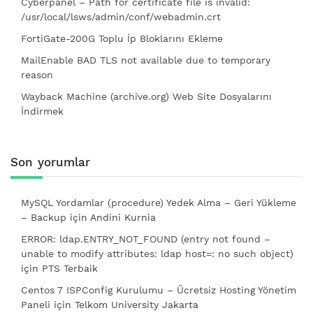
Cyberpanel – Path for certificate file is invalid:
/usr/local/lsws/admin/conf/webadmin.crt
FortiGate-200G Toplu İp Bloklarını Ekleme
MailEnable BAD TLS not available due to temporary
reason
Wayback Machine (archive.org) Web Site Dosyalarını
İndirmek
Son yorumlar
MySQL Yordamlar (procedure) Yedek Alma – Geri Yükleme
– Backup
için
Andini Kurnia
ERROR: ldap.ENTRY_NOT_FOUND (entry not found –
unable to modify attributes: ldap host=: no such object)
için
PTS Terbaik
Centos 7 ISPConfig Kurulumu – Ücretsiz Hosting Yönetim
Paneli
için
Telkom University Jakarta