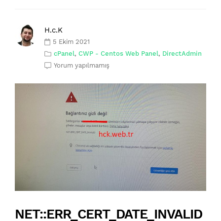
H.c.K
5 Ekim 2021
cPanel
,
CWP - Centos Web Panel
,
DirectAdmin
Yorum yapılmamış
NET::ERR_CERT_DATE_INVALID