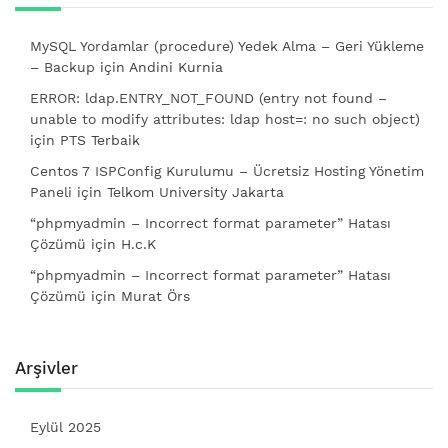
MySQL Yordamlar (procedure) Yedek Alma – Geri Yükleme
– Backup
için
Andini Kurnia
ERROR: ldap.ENTRY_NOT_FOUND (entry not found –
unable to modify attributes: ldap host=: no such object)
için
PTS Terbaik
Centos 7 ISPConfig Kurulumu – Ücretsiz Hosting Yönetim
Paneli
için
Telkom University Jakarta
“phpmyadmin – Incorrect format parameter” Hatası
Çözümü
için
H.c.K
“phpmyadmin – Incorrect format parameter” Hatası
Çözümü
için
Murat Örs
Arşivler
Eylül 2025