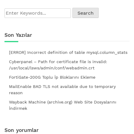
Son Yazılar
[ERROR] Incorrect definition of table mysql.column_stats
Cyberpanel – Path for certificate file is invalid:
/usr/local/lsws/admin/conf/webadmin.crt
FortiGate-200G Toplu İp Bloklarını Ekleme
MailEnable BAD TLS not available due to temporary
reason
Wayback Machine (archive.org) Web Site Dosyalarını
İndirmek
Son yorumlar