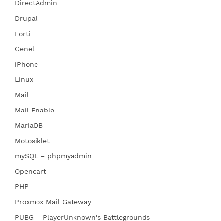
DirectAdmin
Drupal
Forti
Genel
iPhone
Linux
Mail
Mail Enable
MariaDB
Motosiklet
mySQL – phpmyadmin
Opencart
PHP
Proxmox Mail Gateway
PUBG – PlayerUnknown's Battlegrounds