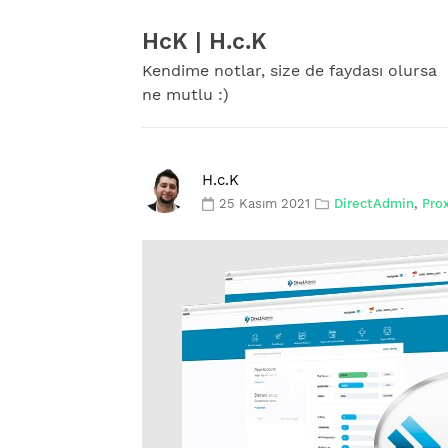
Skip
to
HcK | H.c.K
content
Kendime notlar, size de faydası olursa
ne mutlu :)
H.c.K
25 Kasım 2021
DirectAdmin
,
Pro