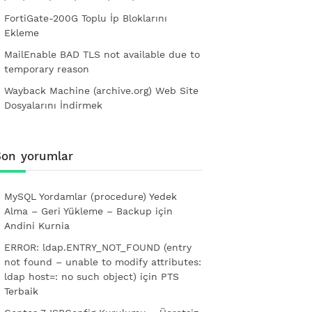
FortiGate-200G Toplu İp Bloklarını
Ekleme
MailEnable BAD TLS not available due to
temporary reason
Wayback Machine (archive.org) Web Site
Dosyalarını İndirmek
Son yorumlar
MySQL Yordamlar (procedure) Yedek
Alma – Geri Yükleme – Backup
için
Andini Kurnia
ERROR: ldap.ENTRY_NOT_FOUND (entry
not found – unable to modify attributes:
ldap host=: no such object)
için
PTS
Terbaik