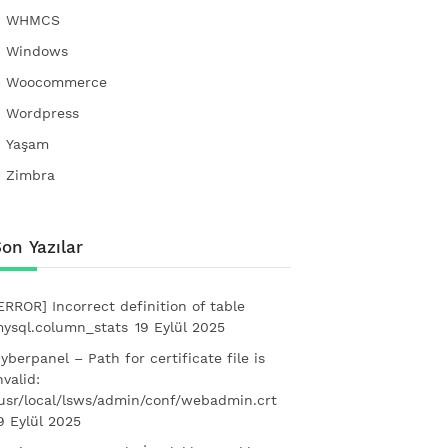
WHMCS
Windows
Woocommerce
Wordpress
Yaşam
Zimbra
on Yazılar
ERROR] Incorrect definition of table
ysql.column_stats
19 Eylül 2025
yberpanel – Path for certificate file is
nvalid:
usr/local/lsws/admin/conf/webadmin.crt
9 Eylül 2025