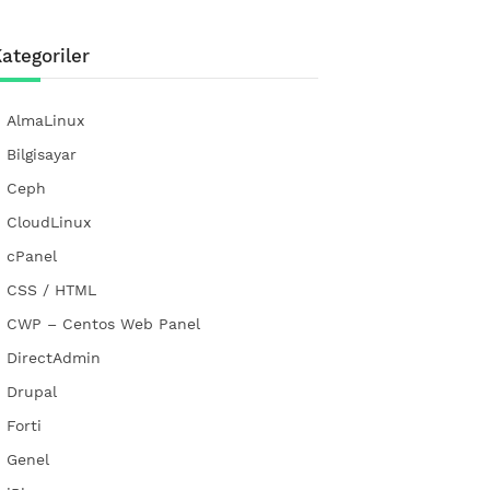
ategoriler
AlmaLinux
Bilgisayar
Ceph
CloudLinux
cPanel
CSS / HTML
CWP – Centos Web Panel
DirectAdmin
Drupal
Forti
Genel