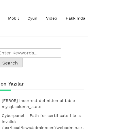
Mobil
Oyun
Video
Hakkımda
on Yazılar
[ERROR] Incorrect definition of table
mysql.column_stats
Cyberpanel – Path for certificate file is
invalid:
/usr/local/lsws/admin/conf/webadmin.crt