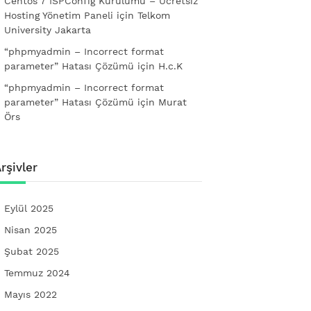
Centos 7 ISPConfig Kurulumu – Ücretsiz
Hosting Yönetim Paneli
için
Telkom
University Jakarta
“phpmyadmin – Incorrect format
parameter” Hatası Çözümü
için
H.c.K
“phpmyadmin – Incorrect format
parameter” Hatası Çözümü
için
Murat
Örs
rşivler
Eylül 2025
Nisan 2025
Şubat 2025
Temmuz 2024
Mayıs 2022