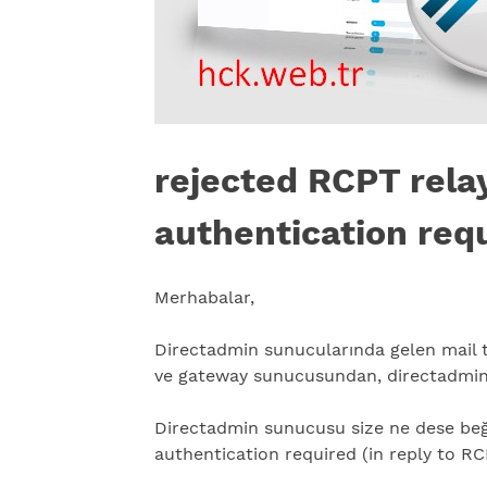
rejected RCPT rela
authentication requ
Merhabalar,
Directadmin sunucularında gelen mail t
ve gateway sunucusundan, directadmin
Directadmin sunucusu size ne dese beğ
authentication required (in reply to