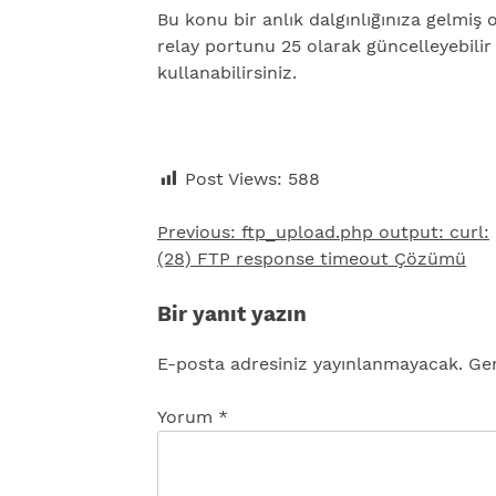
Bu konu bir anlık dalgınlığınıza gelmiş 
relay portunu 25 olarak güncelleyebili
kullanabilirsiniz.
Post Views:
588
Previous:
ftp_upload.php output: curl:
Yazı
(28) FTP response timeout Çözümü
gezinmesi
Bir yanıt yazın
E-posta adresiniz yayınlanmayacak.
Ger
Yorum
*