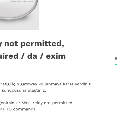
y not permitted,
ired / da / exim
rafiği için gateway kullanmaya karar verdiniz
 sunucusuna ulaştınız.
enirsiniz? 550 relay not permitted,
 RCPT TO command)