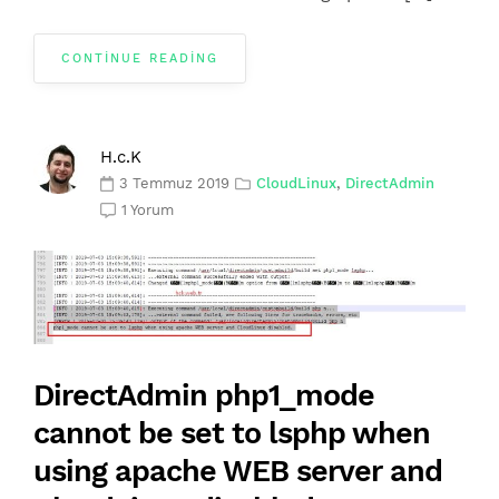
CONTINUE READING
H.c.K
3 Temmuz 2019
CloudLinux
,
DirectAdmin
1 Yorum
DirectAdmin php1_mode
cannot be set to lsphp when
using apache WEB server and