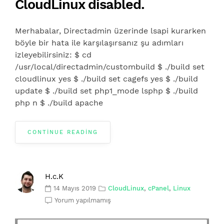
CloudLinux disabled.
Merhabalar, Directadmin üzerinde lsapi kurarken
böyle bir hata ile karşılaşırsanız şu adımları
izleyebilirsiniz: $ cd
/usr/local/directadmin/custombuild $ ./build set
cloudlinux yes $ ./build set cagefs yes $ ./build
update $ ./build set php1_mode lsphp $ ./build
php n $ ./build apache
CONTINUE READING
H.c.K
14 Mayıs 2019
CloudLinux
,
cPanel
,
Linux
Yorum yapılmamış