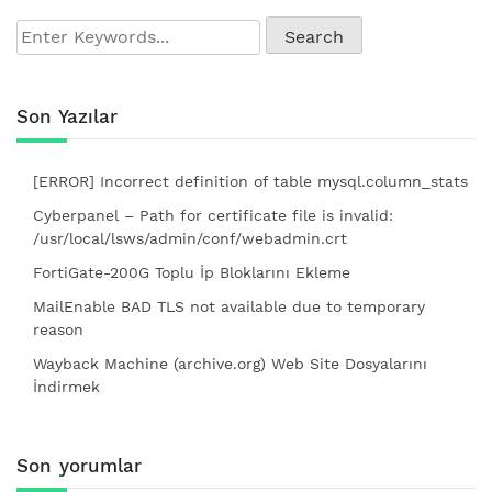
Son Yazılar
[ERROR] Incorrect definition of table mysql.column_stats
Cyberpanel – Path for certificate file is invalid:
/usr/local/lsws/admin/conf/webadmin.crt
FortiGate-200G Toplu İp Bloklarını Ekleme
MailEnable BAD TLS not available due to temporary
reason
Wayback Machine (archive.org) Web Site Dosyalarını
İndirmek
Son yorumlar