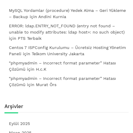
MySQL Yordamlar (procedure) Yedek Alma – Geri Yükleme
– Backup
için
Andini Kurnia
ERROR: ldap.ENTRY_NOT_FOUND (entry not found –
unable to modify attributes: ldap host=: no such object)
için
PTS Terbaik
Centos 7 ISPConfig Kurulumu – Ücretsiz Hosting Yönetim
Paneli
için
Telkom University Jakarta
“phpmyadmin – Incorrect format parameter” Hatası
Çözümü
için
H.c.K
“phpmyadmin – Incorrect format parameter” Hatası
Çözümü
için
Murat Örs
Arşivler
Eylül 2025
Nisan 2025