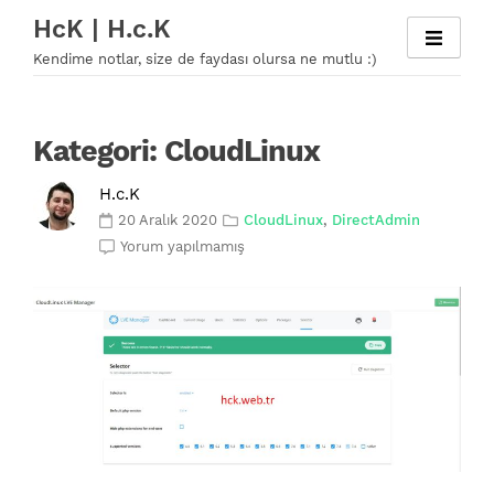
Skip
HcK | H.c.K
to
Kendime notlar, size de faydası olursa ne mutlu :)
content
Kategori:
CloudLinux
H.c.K
20 Aralık 2020
CloudLinux
,
DirectAdmin
Yorum yapılmamış