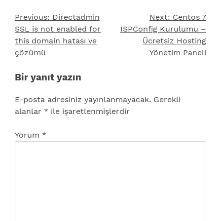
Previous:
Directadmin
Next:
Centos 7
Yazı
SSL is not enabled for
ISPConfig Kurulumu –
gezinmesi
this domain hatası ve
Ücretsiz Hosting
çözümü
Yönetim Paneli
Bir yanıt yazın
E-posta adresiniz yayınlanmayacak.
Gerekli
alanlar
*
ile işaretlenmişlerdir
Yorum
*