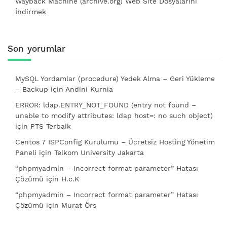
Wayback Machine (archive.org) Web Site Dosyalarını
İndirmek
Son yorumlar
MySQL Yordamlar (procedure) Yedek Alma – Geri Yükleme
– Backup
için
Andini Kurnia
ERROR: ldap.ENTRY_NOT_FOUND (entry not found –
unable to modify attributes: ldap host=: no such object)
için
PTS Terbaik
Centos 7 ISPConfig Kurulumu – Ücretsiz Hosting Yönetim
Paneli
için
Telkom University Jakarta
“phpmyadmin – Incorrect format parameter” Hatası
Çözümü
için
H.c.K
“phpmyadmin – Incorrect format parameter” Hatası
Çözümü
için
Murat Örs