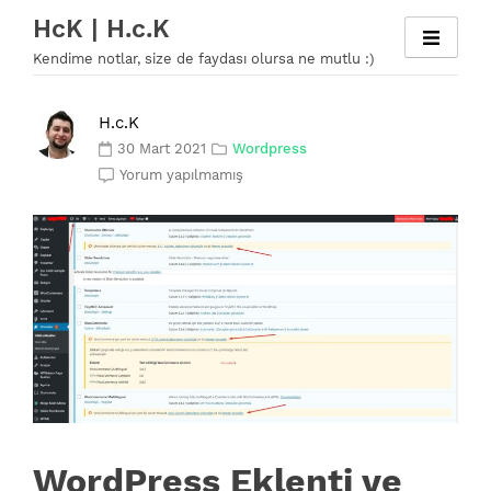
Skip
HcK | H.c.K
to
Kendime notlar, size de faydası olursa ne mutlu :)
content
H.c.K
30 Mart 2021
Wordpress
Yorum yapılmamış
WordPress Eklenti ve