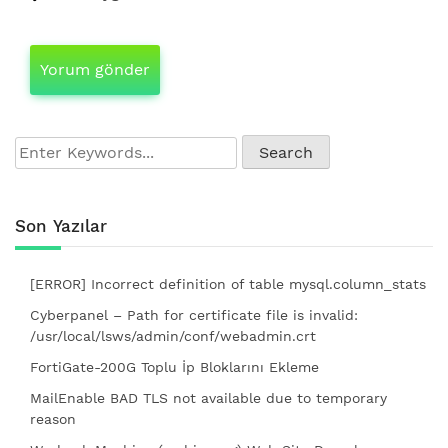
Son Yazılar
[ERROR] Incorrect definition of table mysql.column_stats
Cyberpanel – Path for certificate file is invalid:
/usr/local/lsws/admin/conf/webadmin.crt
FortiGate-200G Toplu İp Bloklarını Ekleme
MailEnable BAD TLS not available due to temporary
reason