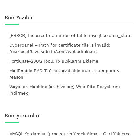
Son Yazılar
[ERROR] Incorrect definition of table mysql.column_stats
Cyberpanel – Path for certificate file is invalid:
/usr/local/lsws/admin/conf/webadmin.crt
FortiGate-200G Toplu İp Bloklarını Ekleme
MailEnable BAD TLS not available due to temporary
reason
Wayback Machine (archive.org) Web Site Dosyalarını
İndirmek
Son yorumlar
MySQL Yordamlar (procedure) Yedek Alma – Geri Yükleme