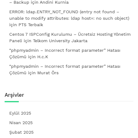
– Backup
için
Andini Kurnia
ERROR: ldap.ENTRY_NOT_FOUND (entry not found –
unable to modify attributes: ldap host=: no such object)
için
PTS Terbaik
Centos 7 ISPConfig Kurulumu – Ücretsiz Hosting Yönetim
Paneli
için
Telkom University Jakarta
“phpmyadmin – Incorrect format parameter” Hatası
Çözümü
için
H.c.K
“phpmyadmin – Incorrect format parameter” Hatası
Çözümü
için
Murat Örs
Arşivler
Eylül 2025
Nisan 2025
Şubat 2025