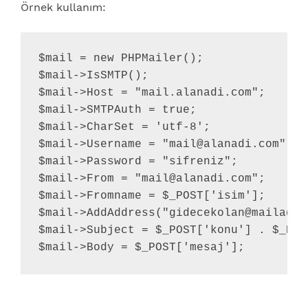
Örnek kullanım:
$mail = new PHPMailer();

$mail->IsSMTP();

$mail->Host = "mail.alanadi.com";

$mail->SMTPAuth = true;

$mail->CharSet = 'utf-8'; 

$mail->Username = "mail@alanadi.com";

$mail->Password = "sifreniz";

$mail->From = "mail@alanadi.com";

$mail->Fromname = $_POST['isim'];

$mail->AddAddress("gidecekolan@mailadre
$mail->Subject = $_POST['konu'] . $_POST
$mail->Body = $_POST['mesaj'];