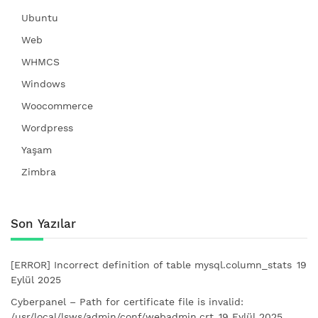
Ubuntu
Web
WHMCS
Windows
Woocommerce
Wordpress
Yaşam
Zimbra
Son Yazılar
[ERROR] Incorrect definition of table mysql.column_stats
19
Eylül 2025
Cyberpanel – Path for certificate file is invalid:
/usr/local/lsws/admin/conf/webadmin.crt
19 Eylül 2025