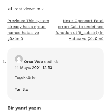
Post Views:
897
Previous:
This system
Next:
Opencart Fatal
Yazı
already has a group
error: Call to undefined
gezinmesi
named hatası ve
function utf8_substr() in
çözümü
Hatası ve Çözümü
Orsa Web
dedi ki:
14 Mayıs 2021, 12:53
Teşekkürler
Yanıtla
Bir yanıt yazın