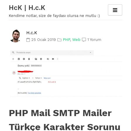
Skip
HcK | H.c.K
to
Kendime notlar, size de faydası olursa ne mutlu :)
content
H.c.K
25 Ocak 2019
PHP
,
Web
1 Yorum
PHP Mail SMTP Mailer
Türkçe Karakter Sorunu