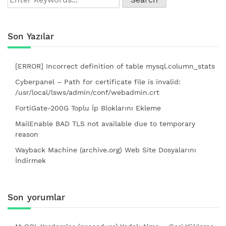
Son Yazılar
[ERROR] Incorrect definition of table mysql.column_stats
Cyberpanel – Path for certificate file is invalid:
/usr/local/lsws/admin/conf/webadmin.crt
FortiGate-200G Toplu İp Bloklarını Ekleme
MailEnable BAD TLS not available due to temporary
reason
Wayback Machine (archive.org) Web Site Dosyalarını
İndirmek
Son yorumlar