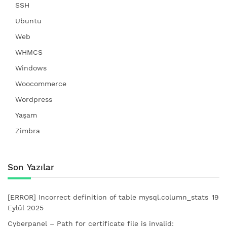
SSH
Ubuntu
Web
WHMCS
Windows
Woocommerce
Wordpress
Yaşam
Zimbra
Son Yazılar
[ERROR] Incorrect definition of table mysql.column_stats
19
Eylül 2025
Cyberpanel – Path for certificate file is invalid: