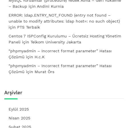
MySQL Yordamlar (procedure) Yedek Alma – Geri Yükleme
– Backup
için
Andini Kurnia
ERROR: ldap.ENTRY_NOT_FOUND (entry not found –
unable to modify attributes: ldap host=: no such object)
için
PTS Terbaik
Centos 7 ISPConfig Kurulumu – Ücretsiz Hosting Yönetim
Paneli
için
Telkom University Jakarta
“phpmyadmin – Incorrect format parameter” Hatası
Çözümü
için
H.c.K
“phpmyadmin – Incorrect format parameter” Hatası
Çözümü
için
Murat Örs
Arşivler
Eylül 2025
Nisan 2025
Şubat 2025