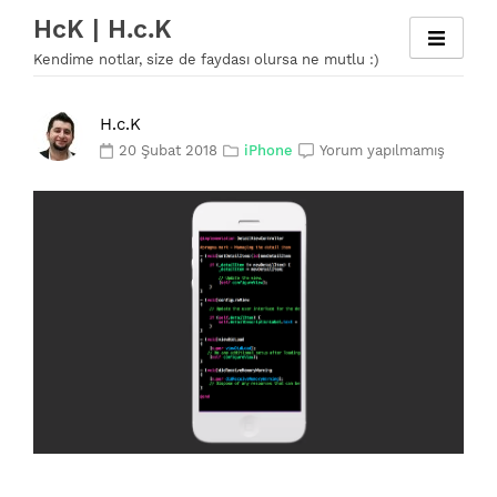
Skip
HcK | H.c.K
to
Kendime notlar, size de faydası olursa ne mutlu :)
content
H.c.K
20 Şubat 2018
iPhone
Yorum yapılmamış