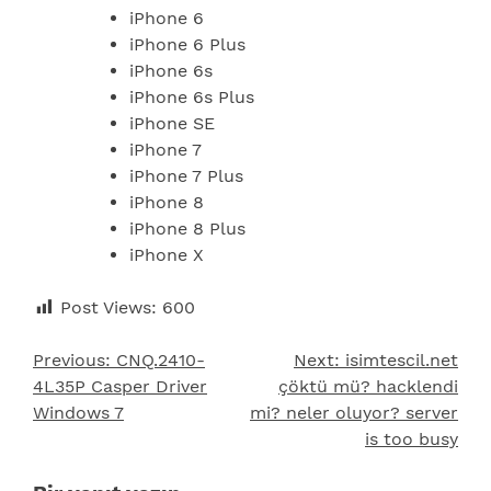
iPhone 6
iPhone 6 Plus
iPhone 6s
iPhone 6s Plus
iPhone SE
iPhone 7
iPhone 7 Plus
iPhone 8
iPhone 8 Plus
iPhone X
Post Views:
600
Previous:
CNQ.2410-
Next:
isimtescil.net
Yazı
4L35P Casper Driver
çöktü mü? hacklendi
gezinmesi
Windows 7
mi? neler oluyor? server
is too busy